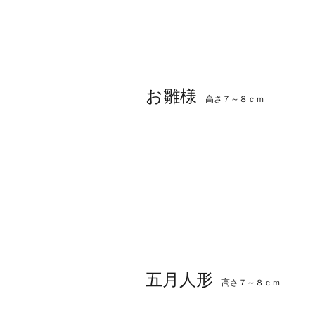
お雛様
高さ７～８ｃｍ
五月人形
高さ７～８ｃｍ