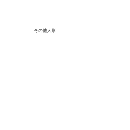
芸能&信仰玩具
その他人形
取扱店舗
工房＆お問い合わせ